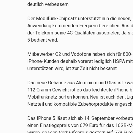
deutlich verbessern.
Der Mobilfunk-Chipsatz unterstützt nun die neuen, s
Anwendung kommenden Frequenzbereichen. Aus die
der Telekom seine 4G-Qualitäten ausspielen, da s
5 bedient wird.
Mitbewerber O2 und Vodofone haben sich für 800
iPhone-Kunden deshalb vorerst lediglich HSPA mit
unterstützen wird, ist zur Zeit nicht bekannt.
Das neue Gehäuse aus Aluminium und Glas ist zwar g
112 Gramm Gewicht ist es das leichteste iPhone bi
Mobilfunknetz surfen können. Neu ist auch der
„
Li
Netzteil und kompatible Zubehörprodukte angesch
Das iPhone 5 lässt sich ab 14. September vorbeste
einen Einstiegspreis von 679 Euro für das 16GB-Mod
waren, dessen Verkaufspreis gestern auf 579 Euro 