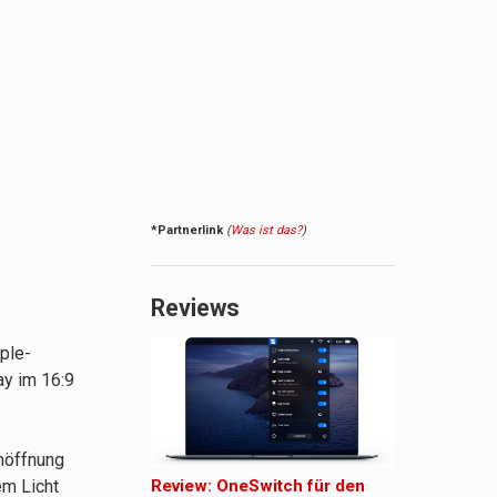
*Partnerlink
(
Was ist das?
)
Reviews
ple-
ay im 16:9
nöffnung
Review: OneSwitch für den
em Licht