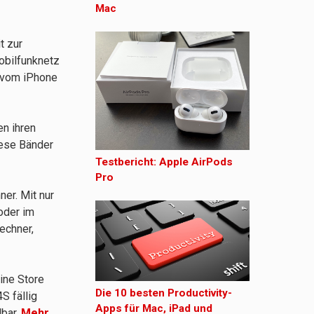
Mac
t zur
obilfunknetz
s vom iPhone
n ihren
iese Bänder
Testbericht: Apple AirPods
Pro
er. Mit nur
oder im
echner,
ine Store
Die 10 besten Productivity-
S fällig
Apps für Mac, iPad und
lbar.
Mehr