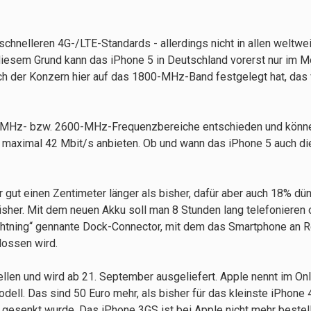
chnelleren 4G-/LTE-Standards - allerdings nicht in allen weltwei
sem Grund kann das iPhone 5 in Deutschland vorerst nur im M
ich der Konzern hier auf das 1800-MHz-Band festgelegt hat, da
-MHz- bzw. 2600-MHz-Frequenzbereiche entschieden und könne
 maximal 42 Mbit/s anbieten. Ob und wann das iPhone 5 auch d
ut einen Zentimeter länger als bisher, dafür aber auch 18% dünn
sher. Mit dem neuen Akku soll man 8 Stunden lang telefonieren 
ghtning“ gennante Dock-Connector, mit dem das Smartphone an R
lossen wird.
llen und wird ab 21. September ausgeliefert. Apple nennt im Onl
ell. Das sind 50 Euro mehr, als bisher für das kleinste iPhone 4
gesenkt wurde. Das iPhone 3GS ist bei Apple nicht mehr bestel