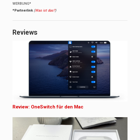
WERBUNG*
*Partnerlink
(
Was ist das?
)
Reviews
Review: OneSwitch für den Mac