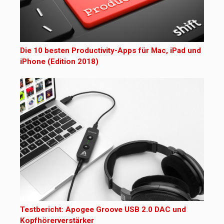
Die 10 besten Productivity-Apps für Mac, iPad und
iPhone (Edition 2018)
Testbericht: Apogee Groove USB 2.0 DAC und
Kopfhörerverstärker