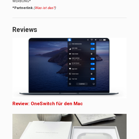
WERBUNG*
*Partnerlink
(
Was ist das?
)
Reviews
Review: OneSwitch für den Mac