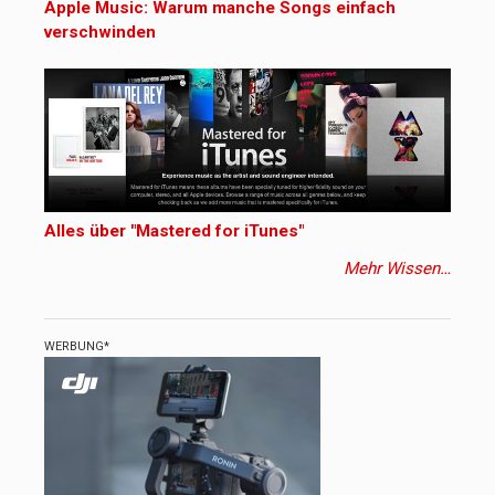
Apple Music: Warum manche Songs einfach
verschwinden
Alles über "Mastered for iTunes"
Mehr Wissen…
WERBUNG*