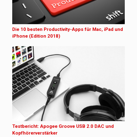
Die 10 besten Productivity-Apps für Mac, iPad und
iPhone (Edition 2018)
Testbericht: Apogee Groove USB 2.0 DAC und
Kopfhörerverstärker