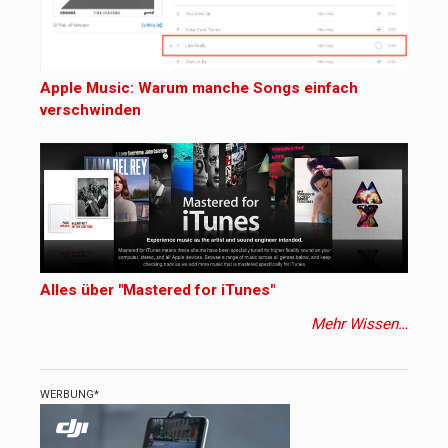
Apple Music: Warum manche Songs einfach
verschwinden
Alles über "Mastered for iTunes"
Mehr Wissen…
WERBUNG*