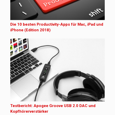
Die 10 besten Productivity-Apps für Mac, iPad und
iPhone (Edition 2018)
Testbericht: Apogee Groove USB 2.0 DAC und
Kopfhörerverstärker