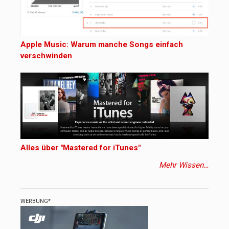
Apple Music: Warum manche Songs einfach
verschwinden
Alles über "Mastered for iTunes"
Mehr Wissen…
WERBUNG*