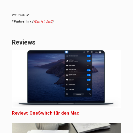
WERBUNG*
*Partnerlink
(
Was ist das?
)
Reviews
Review: OneSwitch für den Mac