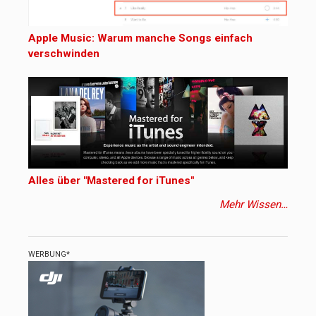
Apple Music: Warum manche Songs einfach
verschwinden
Alles über "Mastered for iTunes"
Mehr Wissen…
WERBUNG*