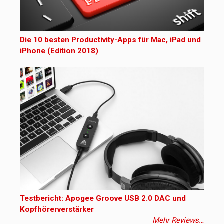
Die 10 besten Productivity-Apps für Mac, iPad und
iPhone (Edition 2018)
Testbericht: Apogee Groove USB 2.0 DAC und
Kopfhörerverstärker
Mehr Reviews…