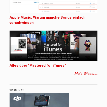
Apple Music: Warum manche Songs einfach
verschwinden
Alles über "Mastered for iTunes"
Mehr Wissen…
WERBUNG*