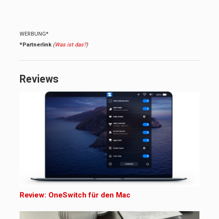
WERBUNG*
*Partnerlink
(
Was ist das?
)
Reviews
Review: OneSwitch für den Mac