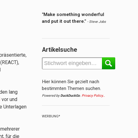
"Make something wonderful
and put it out there."
- Steve Jobs
Artikelsuche
räsentierte,
 (REACT),
d
Hier können Sie gezielt nach
bestimmten Themen suchen.
den lang
Powered by
DuckDuckGo
.
Privacy Policy…
l
vor und
e Unterlagen
WERBUNG*
 mehrerer
t, für die