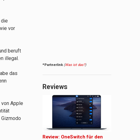
 die
wie vor
nd beruft
 illegal.
*Partnerlink
(
Was ist das?
)
habe das
enn
Reviews
s von Apple
tität
on Gizmodo
Review: OneSwitch für den