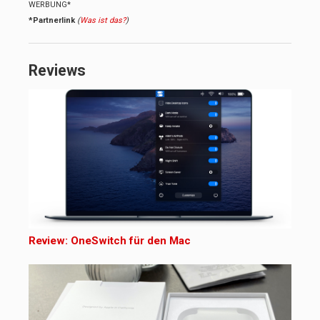
WERBUNG*
*Partnerlink
(
Was ist das?
)
Reviews
Review: OneSwitch für den Mac