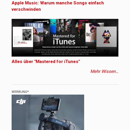
Apple Music: Warum manche Songs einfach
verschwinden
Alles über "Mastered for iTunes"
Mehr Wissen…
WERBUNG*