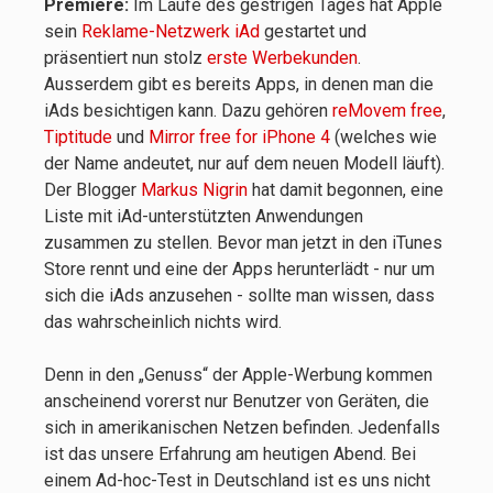
Premiere:
Im Laufe des gestrigen Tages hat Apple
sein
Reklame-Netzwerk iAd
gestartet und
präsentiert nun stolz
erste Werbekunden
.
Ausserdem gibt es bereits Apps, in denen man die
iAds besichtigen kann. Dazu gehören
reMovem free
,
Tiptitude
und
Mirror free for iPhone 4
(welches wie
der Name andeutet, nur auf dem neuen Modell läuft).
Der Blogger
Markus Nigrin
hat damit begonnen, eine
Liste mit iAd-unterstützten Anwendungen
zusammen zu stellen. Bevor man jetzt in den iTunes
Store rennt und eine der Apps herunterlädt - nur um
sich die iAds anzusehen - sollte man wissen, dass
das wahrscheinlich nichts wird.
Denn in den „Genuss“ der Apple-Werbung kommen
anscheinend vorerst nur Benutzer von Geräten, die
sich in amerikanischen Netzen befinden. Jedenfalls
ist das unsere Erfahrung am heutigen Abend. Bei
einem Ad-hoc-Test in Deutschland ist es uns nicht