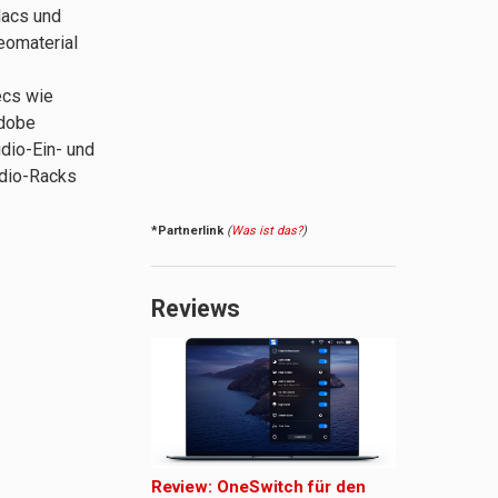
Macs und
eomaterial
ecs wie
Adobe
dio-Ein- und
udio-Racks
*Partnerlink
(
Was ist das?
)
Reviews
Review: OneSwitch für den