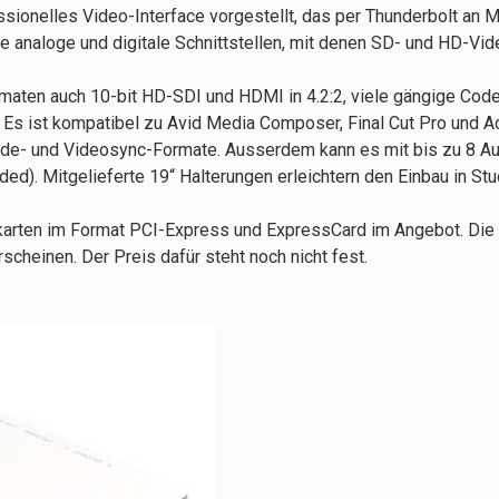
ionelles Video-Interface vorgestellt, das per Thunderbolt an 
e analoge und digitale Schnittstellen, mit denen SD- und HD-Vid
rmaten auch 10-bit HD-SDI und HDMI in 4.2:2, viele gängige Cod
Es ist kompatibel zu Avid Media Composer, Final Cut Pro und 
ode- und Videosync-Formate. Ausserdem kann es mit bis zu 8 Au
. Mitgelieferte 19“ Halterungen erleichtern den Einbau in St
karten im Format PCI-Express und ExpressCard im Angebot. Die
scheinen. Der Preis dafür steht noch nicht fest.