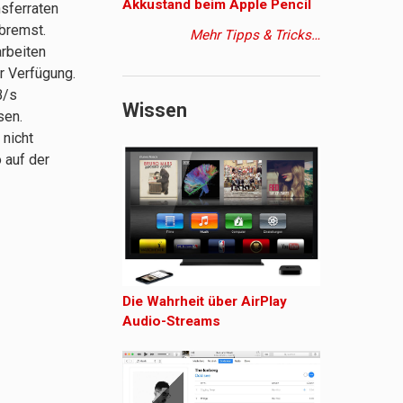
Akkustand beim Apple Pencil
nsferraten
ebremst.
Mehr Tipps & Tricks…
rbeiten
r Verfügung.
B/s
Wissen
sen.
nicht
 auf der
Die Wahrheit über AirPlay
Audio-Streams