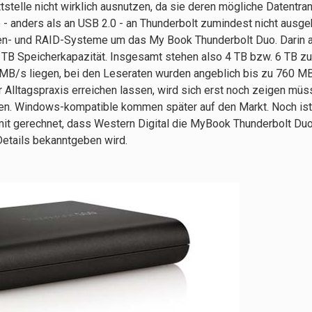
tstelle nicht wirklich ausnutzen, da sie deren mögliche Datentra
e - anders als an USB 2.0 - an Thunderbolt zumindest nicht ausg
tten- und RAID-Systeme um das My Book Thunderbolt Duo. Darin a
3 TB Speicherkapazität. Insgesamt stehen also 4 TB bzw. 6 TB zu
0 MB/s liegen, bei den Leseraten wurden angeblich bis zu 760 M
Alltagspraxis erreichen lassen, wird sich erst noch zeigen müs
n. Windows-kompatible kommen später auf den Markt. Noch ist 
mit gerechnet, dass Western Digital die MyBook Thunderbolt Duo
 Details bekanntgeben wird.