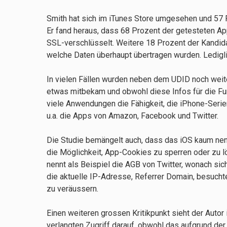
Smith hat sich im iTunes Store umgesehen und 57 
Er fand heraus, dass 68 Prozent der getesteten A
SSL-verschlüsselt. Weitere 18 Prozent der Kandida
welche Daten überhaupt übertragen wurden. Ledigli
In vielen Fällen wurden neben dem UDID noch weite
etwas mitbekam und obwohl diese Infos für die Funk
viele Anwendungen die Fähigkeit, die iPhone-Seri
u.a. die Apps von Amazon, Facebook und Twitter.
Die Studie bemängelt auch, dass das iOS kaum ne
die Möglichkeit, App-Cookies zu sperren oder zu l
nennt als Beispiel die AGB von Twitter, wonach si
die aktuelle IP-Adresse, Referrer Domain, besucht
zu veräussern.
Einen weiteren grossen Kritikpunkt sieht der Auto
verlangten Zugriff darauf, obwohl das aufgrund der