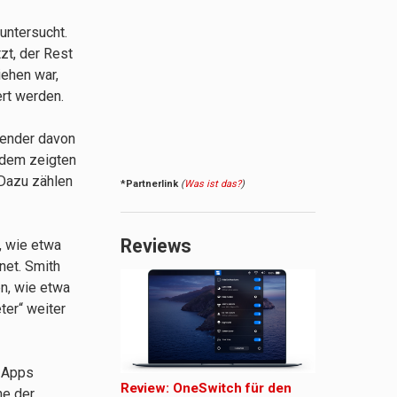
untersucht.
zt, der Rest
iehen war,
ert werden.
wender davon
erdem zeigten
 Dazu zählen
*Partnerlink
(
Was ist das?
)
Reviews
, wie etwa
net. Smith
en, wie etwa
ter“ weiter
n Apps
Review: OneSwitch für den
ne der