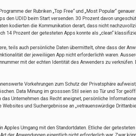
Programme der Rubriken „Top Free“ und „Most Popular“ genauer 
pps den UDID beim Start versenden. 30 Prozent davon ungeschüt
ten kodierten die Kommunikation derart, dass nicht nachzuvollz
ch 14 Prozent der getesteten Apps konnte als „clean“ klassifizi
re, teils auch persönliche Daten übermittelt, ohne dass der An
tionalität der jeweiliigen App nicht erforderlichh waren. Auss
ennummer mit der echten Identität des Anwenders zu verknüfen.
nnenswerte Vorkehrungen zum Schutz der Privatsphäre aufweist
öschen. Data Minung im grosssen Stil seien so Tür und Tor geöff
ch das Unternehmen das Recht aneignet, persönliche Information
e Websites und Suchergebnisse an „vetrauenswürdige Drittanbie
r in Apples Umgang mit den Standortdaten. Etliche der getestete
 Art der Anwendungen eigentlich nicht erforderlich war. Zwar kön