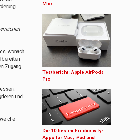
Mac
rderung,
terreichen
res, wonach
fbereiten
nen Zugang
Testbericht: Apple AirPods
Pro
iessen.
grieren und
 welche
Die 10 besten Productivity-
Apps für Mac, iPad und