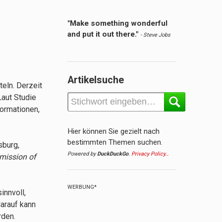
"Make something wonderful
and put it out there."
- Steve Jobs
Artikelsuche
eln. Derzeit
Laut Studie
formationen,
Hier können Sie gezielt nach
bestimmten Themen suchen.
sburg,
Powered by
DuckDuckGo
.
Privacy Policy…
smission of
WERBUNG*
innvoll,
arauf kann
rden.