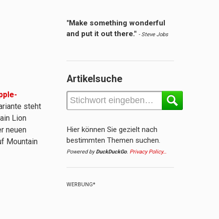
"Make something wonderful
and put it out there."
- Steve Jobs
Artikelsuche
pple-
riante steht
ain Lion
er neuen
Hier können Sie gezielt nach
bestimmten Themen suchen.
uf Mountain
Powered by
DuckDuckGo
.
Privacy Policy…
WERBUNG*