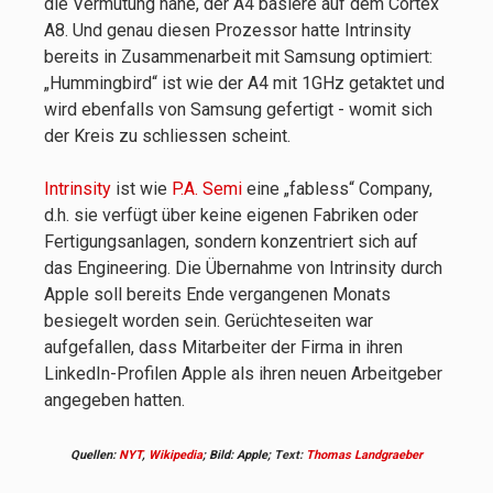
die Vermutung nahe, der A4 basiere auf dem Cortex
A8. Und genau diesen Prozessor hatte Intrinsity
bereits in Zusammenarbeit mit Samsung optimiert:
„Hummingbird“ ist wie der A4 mit 1GHz getaktet und
wird ebenfalls von Samsung gefertigt - womit sich
der Kreis zu schliessen scheint.
Intrinsity
ist wie
P.A. Semi
eine „fabless“ Company,
d.h. sie verfügt über keine eigenen Fabriken oder
Fertigungsanlagen, sondern konzentriert sich auf
das Engineering. Die Übernahme von Intrinsity durch
Apple soll bereits Ende vergangenen Monats
besiegelt worden sein. Gerüchteseiten war
aufgefallen, dass Mitarbeiter der Firma in ihren
LinkedIn-Profilen Apple als ihren neuen Arbeitgeber
angegeben hatten.
Quellen:
NYT
,
Wikipedia
; Bild: Apple;
Text:
Thomas Landgraeber