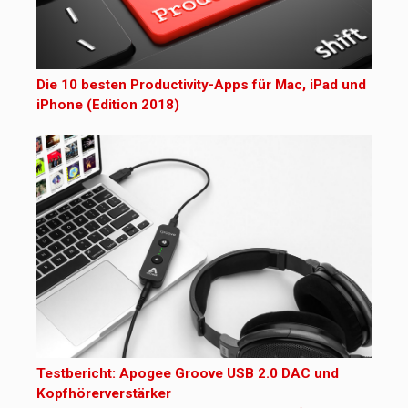
Die 10 besten Productivity-Apps für Mac, iPad und
iPhone (Edition 2018)
Testbericht: Apogee Groove USB 2.0 DAC und
Kopfhörerverstärker