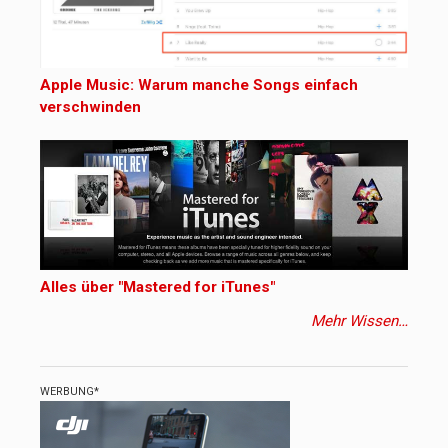
Apple Music: Warum manche Songs einfach
verschwinden
Alles über "Mastered for iTunes"
Mehr Wissen…
WERBUNG*