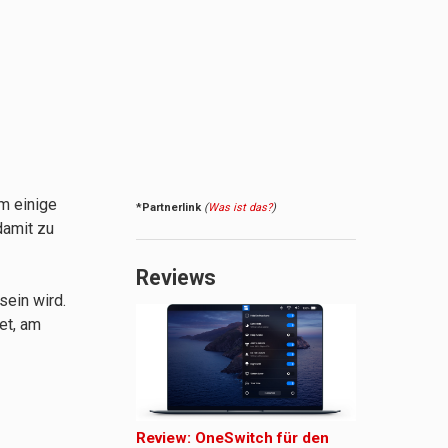
um einige
*Partnerlink
(
Was ist das?
)
damit zu
Reviews
sein wird.
net, am
Review: OneSwitch für den