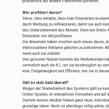
problemlos auf andere Plattformen portieren.
Wer profitiert davon?
Steve Jobs erklärte, dass man Entwicklern kostenl
durch Werbung zu refinanzieren, damit sie auch kün
das Understatement des Monats. Denn bei Gratis-Ap
Entwickler von iAd profitieren.
Die Anwender haben insofern auch etwas davon, als
interessantere Reklame geboten zu bekommen. Aller
wenn auch nur indirekt.
Den grössten Nutzen könnten die Werbekunden habe
vermutlich auch die K.I., um sie bestmöglich zu ve
eine Zielgenauigkeit und Effizienz, wie sie in die
Gibt es iAds bald überall?
Wegen der Skalierbarkeit des Systems gibt es kei
Online-Spielen, im interaktiven Fernsehen und auf
Dienste lassen darüber hinaus ganz neue, individ
gruselige Ideen. Noch ist allerdings völlig unklar,