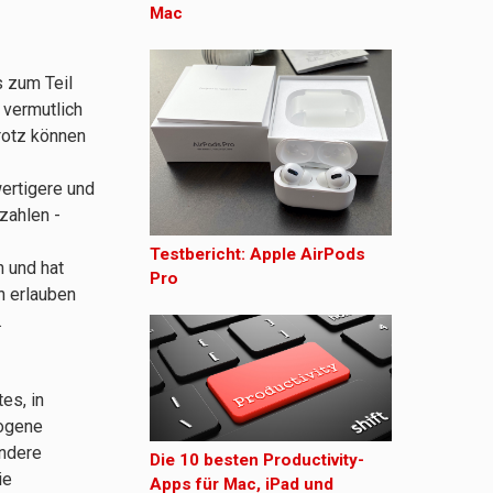
Mac
s zum Teil
 vermutlich
rotz können
ertigere und
zahlen -
Testbericht: Apple AirPods
 und hat
Pro
n erlauben
.
es, in
zogene
andere
Die 10 besten Productivity-
ie
Apps für Mac, iPad und