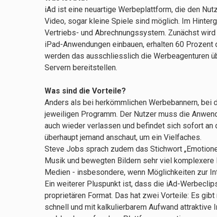
iAd ist eine neuartige Werbeplattform, die den Nut
Video, sogar kleine Spiele sind möglich. Im Hinter
Vertriebs- und Abrechnungssystem. Zunächst wird es
iPad-Anwendungen einbauen, erhalten 60 Prozent d
werden das ausschliesslich die Werbeagenturen ü
Servern bereitstellen.
Was sind die Vorteile?
Anders als bei herkömmlichen Werbebannern, bei den
jeweiligen Programm. Der Nutzer muss die Anwendu
auch wieder verlassen und befindet sich sofort an
überhaupt jemand anschaut, um ein Vielfaches.
Steve Jobs sprach zudem das Stichwort „Emotionen“
Musik und bewegten Bildern sehr viel komplexere 
Medien - insbesondere, wenn Möglichkeiten zur In
Ein weiterer Pluspunkt ist, dass die iAd-Werbecli
proprietären Format. Das hat zwei Vorteile: Es gib
schnell und mit kalkulierbarem Aufwand attraktive 