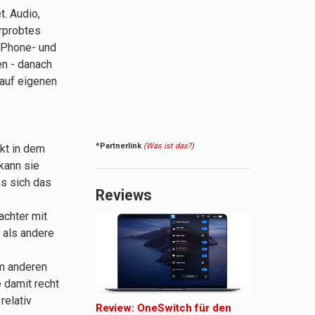
t. Audio,
erprobtes
 iPhone- und
n - danach
auf eigenen
*Partnerlink
(
Was ist das?
)
ekt in dem
kann sie
ss sich das
Reviews
achter mit
 als andere
em anderen
 damit recht
relativ
Review: OneSwitch für den