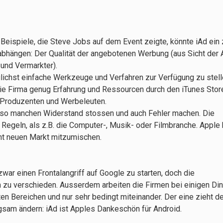
Beispiele, die Steve Jobs auf dem Event zeigte, könnte iAd ein 
 abhängen: Der Qualität der angebotenen Werbung (aus Sicht der
und Vermarkter).
öglichst einfache Werkzeuge und Verfahren zur Verfügung zu stel
die Firma genug Erfahrung und Ressourcen durch den iTunes Store
, Produzenten und Werbeleuten.
f so manchen Widerstand stossen und auch Fehler machen. Die
 Regeln, als z.B. die Computer-, Musik- oder Filmbranche. Apple 
ht neuen Markt mitzumischen.
 zwar einen Frontalangriff auf Google zu starten, doch die
h zu verschieden. Ausserdem arbeiten die Firmen bei einigen Di
en Bereichen und nur sehr bedingt miteinander. Der eine zieht 
ngsam ändern: iAd ist Apples Dankeschön für Android.