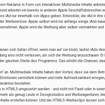
zern Reklame in Form von interaktiven Multimedia-Inhalte anbiete
grund arbeitet ein bereits in anderen Apple Geschäftsbereichen 
 iAd nur innerhalb von iApps geben. Entwickler, die iAd in ihre
er Werbeerlöse. Apple selbst wird nur anfangs einige
iAds baue
bernehmen. Apple wird die Werbung aber selber vermarkten und 
en sich Safari öffnet, wenn man auf sie klickt, laufen iAds dir
ng also nicht verlassen, um sich die Werbung anzuschauen. Er 
 der gleichen Stelle des Programms. Das erhöht die Chancen, da
 an. Multimediale Inhalte haben den Vorteil, dass sie dem Betr
Emotionen vermitteln können und mehr Aufmerksamkeit erregen,
teraktion bestehen.
ps in HTML5 umgesetzt werden - und nicht mit Flash oder in ein
t mehr als genug Leute in Designstudios und Werbeagenturen, die
Inhalte erstellen können. Und die HTML5-Werbeclips lassen sich 