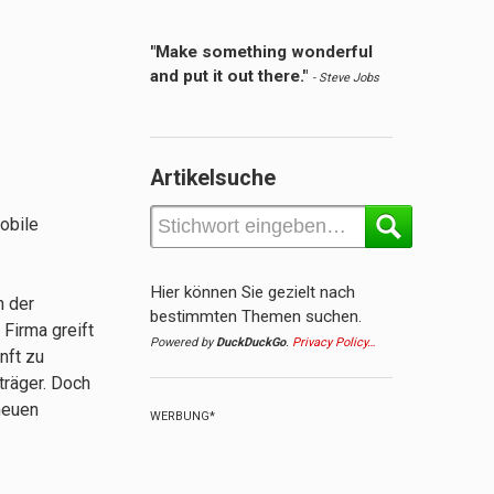
"Make something wonderful
and put it out there."
- Steve Jobs
Artikelsuche
mobile
Hier können Sie gezielt nach
n der
bestimmten Themen suchen.
Firma greift
Powered by
DuckDuckGo
.
Privacy Policy…
nft zu
träger. Doch
neuen
WERBUNG*