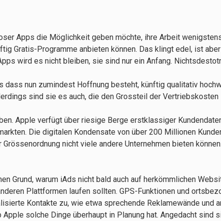
oser Apps die Möglichkeit geben möchte, ihre Arbeit wenigsten
ftig Gratis-Programme anbieten können. Das klingt edel, ist aber
ps wird es nicht bleiben, sie sind nur ein Anfang. Nichtsdestot
 dass nun zumindest Hoffnung besteht, künftig qualitativ hochw
dings sind sie es auch, die den Grossteil der Vertriebskosten 
n. Apple verfügt über riesige Berge erstklassiger Kundendaten
rmarkten. Die digitalen Kondensate von über 200 Millionen Kunde
ser Grössenordnung nicht viele andere Unternehmen bieten können
nen Grund, warum iAds nicht bald auch auf herkömmlichen Websit
 anderen Plattformen laufen sollten. GPS-Funktionen und ortsbe
ualisierte Kontakte zu, wie etwa sprechende Reklamewände und 
 ob Apple solche Dinge überhaupt in Planung hat. Angedacht sind s