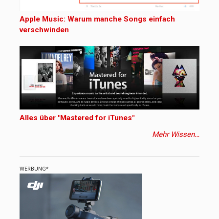
Apple Music: Warum manche Songs einfach
verschwinden
Alles über "Mastered for iTunes"
Mehr Wissen…
WERBUNG*