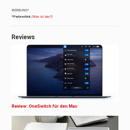
WERBUNG*
*Partnerlink
(
Was ist das?
)
Reviews
Review: OneSwitch für den Mac